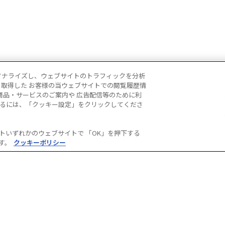
ソナライズし、ウェブサイトのトラフィックを分析
り取得した お客様の当ウェブサイトでの閲覧履歴情
商品・サービスのご案内や 広告配信等のために利
サービス
商品情報
るには、「クッキー設定」をクリックしてくださ
ポイントカード
プライベートブランド
クラブ・エフカード
おすすめ商品
公式LINE
トいずれかのウェブサイトで 「OK」を押下する
す。
クッキーポリシー
たまる！つかえる！Sポイント
食の安全安心
マルチステークホルダー方針