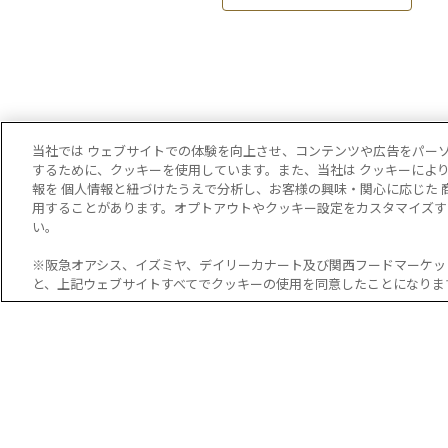
当社では ウェブサイトでの体験を向上させ、コンテンツや広告をパー
するために、クッキーを使用しています。また、当社は クッキーによ
報を 個人情報と紐づけたうえで分析し、お客様の興味・関心に応じた 
店舗情報・チラシ
用することがあります。オプトアウトやクッキー設定をカスタマイズす
い。
特集・イベント
※阪急オアシス、イズミヤ、デイリーカナート及び関西フードマーケッ
と、上記ウェブサイトすべてでクッキーの使用を同意したことになりま
レシピ
プライバシーポリシー
クッキーポリシー