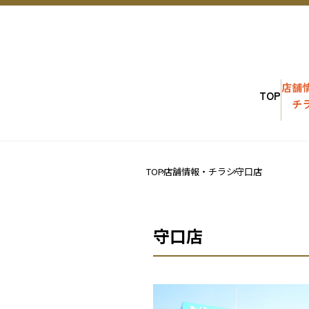
店舗
TOP
チ
TOP
店舗情報・チラシ
守口店
守口店